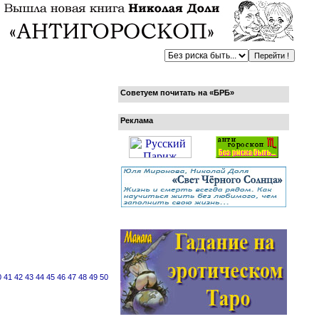
Советуем почитать на «БРБ»
Реклама
0
41
42
43
44
45
46
47
48
49
50