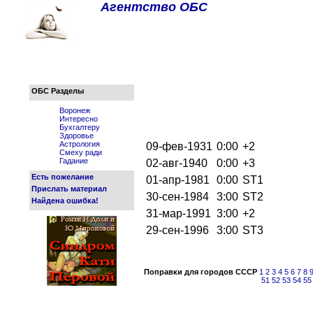
Агентство ОБС
ОБС Разделы
Воронеж
Интересно
Бухгалтеру
Здоровье
Астрология
09-фев-1931
0:00
+2
Смеху ради
Гадание
02-авг-1940
0:00
+3
Есть пожелание
01-апр-1981
0:00
ST1
Прислать материал
30-сен-1984
3:00
ST2
Найдена ошибка!
31-мар-1991
3:00
+2
29-сен-1996
3:00
ST3
Поправки для городов СССР
1
2
3
4
5
6
7
8
51
52
53
54
55