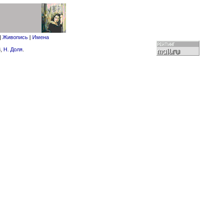
|
Живопись
|
Имена
8,
Н. Доля
.