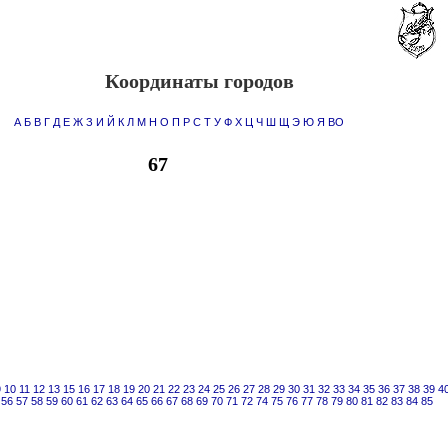
Координаты городов
А
Б
В
Г
Д
Е
Ж
З
И
Й
К
Л
М
Н
О
П
Р
С
Т
У
Ф
Х
Ц
Ч
Ш
Щ
Э
Ю
Я
ВО
67
9
10
11
12
13
15
16
17
18
19
20
21
22
23
24
25
26
27
28
29
30
31
32
33
34
35
36
37
38
39
4
56
57
58
59
60
61
62
63
64
65
66
67
68
69
70
71
72
74
75
76
77
78
79
80
81
82
83
84
85