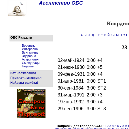
Агентство ОБС
Координ
А
Б
В
Г
Д
Е
Ж
З
И
Й
К
Л
М
Н
О
П
ОБС Разделы
Воронеж
23
Интересно
Бухгалтеру
Здоровье
Астрология
02-май-1924
0:00
+4
Смеху ради
Гадание
21-июн-1930
0:00
+5
Есть пожелание
09-фев-1931
0:00
+4
Прислать материал
01-апр-1981
0:00
ST1
Найдена ошибка!
30-сен-1984
3:00
ST2
31-мар-1991
2:00
+3
19-янв-1992
3:00
+4
29-сен-1996
3:00
ST3
Поправки для городов СССР
1
2
3
4
5
6
7
8
9