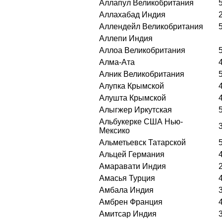
Аллапул Великобритания
Аллахабад Индия
Аллендейл Великобритания
Аллепи Индия
Аллоа Великобритания
Алма-Ата
Алник Великобритания
Алупка Крымской
Алушта Крымской
Алыгжер Иpкутская
Альбукерке США Нью-
Мексико
Альметьевск Татарской
Альцей Германия
Амаравати Индия
Амасья Турция
Амбала Индия
Амбрен Франция
Амитсар Индия