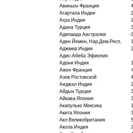
Авиньон Франция
Агартала Индия
Агра Индия
Адана Турция
Аделаида Австралия
-
Аден Йемен, Нар.Дем.Респ.
Аджмер Индия
Адис-Абеба Эфиопия
Адони Индия
Ажен Франция
Азов Ростовской
Аиджал Индия
Айдын Турция
Айкава Япония
Акапулько Мексика
Акита Япония
Акл Великобритания
Акола Индия