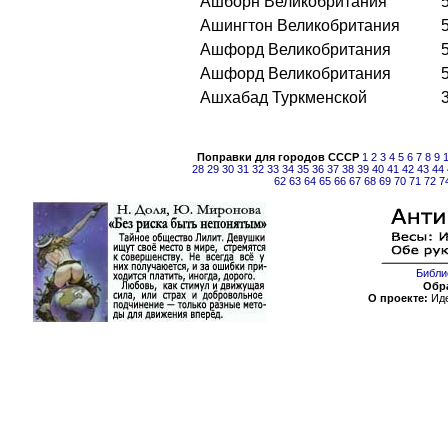
Ашборн Великобритания
Ашингтон Великобритания
Ашфорд Великобритания
Ашфорд Великобритания
Ашхабад Туркменской
Поправки для городов СССР
1
2
3
4
5
6
7
8
9
28
29
30
31
32
33
34
35
36
37
38
39
40
41
42
43
44
62
63
64
65
66
67
68
69
70
71
72
7
Библи
Обра
О проекте:
Иде