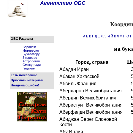
Агентство ОБС
Координ
А
Б
В
Г
Д
Е
Ж
З
И
Й
К
Л
М
Н
О
П
ОБС Разделы
Воронеж
на бук
Интересно
Бухгалтеру
Здоровье
Астрология
Город, страна
Ши
Смеху ради
Гадание
Абадан Иран
Есть пожелание
Абакан Хакасской
Прислать материал
Абвиль Франция
Найдена ошибка!
Абердарон Великобритания
Абердин Великобритания
Аберистуит Великобритания
Аберфелди Великобритания
Абиджан Берег Слоновой
Кости
Абу Индия