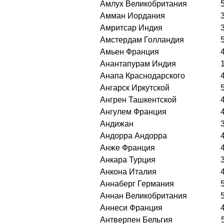
Амлух Великобритания
Амман Иордания
Амритсар Индия
Амстердам Голландия
Амьен Франция
Анантапурам Индия
Анапа Краснодарского
Ангарск Иркутской
Ангрен Ташкентской
Ангулем Франция
Андижан
Андорра Андорра
Анже Франция
Анкара Турция
Анкона Италия
Аннаберг Германия
Аннан Великобритания
Аннеси Франция
Антверпен Бельгия