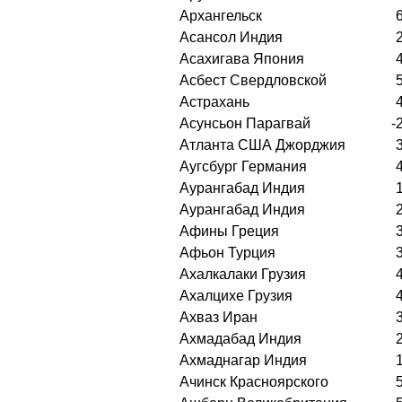
Архангельск
Асансол Индия
Асахигава Япония
Асбест Свердловской
Астрахань
Асунсьон Парагвай
-
Атланта США Джорджия
Аугсбург Германия
Аурангабад Индия
Аурангабад Индия
Афины Греция
Афьон Турция
Ахалкалаки Грузия
Ахалцихе Грузия
Ахваз Иран
Ахмадабад Индия
Ахмаднагар Индия
Ачинск Красноярского