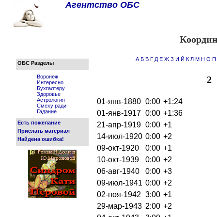
Агентство ОБС
Координ
А
Б
В
Г
Д
Е
Ж
З
И
Й
К
Л
М
Н
О
П
ОБС Разделы
Воронеж
2
Интересно
Бухгалтеру
Здоровье
Астрология
01-янв-1880
0:00
+1:24
Смеху ради
Гадание
01-янв-1917
0:00
+1:36
Есть пожелание
21-апр-1919
0:00
+1
Прислать материал
14-июл-1920
0:00
+2
Найдена ошибка!
09-окт-1920
0:00
+1
10-окт-1939
0:00
+2
06-авг-1940
0:00
+3
09-июл-1941
0:00
+2
02-ноя-1942
3:00
+1
29-мар-1943
2:00
+2