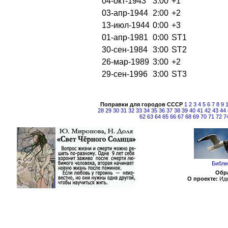
04-окт-1943
3:00
+1
03-апр-1944
2:00
+2
13-июл-1944
0:00
+3
01-апр-1981
0:00
ST1
30-сен-1984
3:00
ST2
26-мар-1989
3:00
+2
29-сен-1996
3:00
ST3
Поправки для городов СССР
1
2
3
4
5
6
7
8
9
28
29
30
31
32
33
34
35
36
37
38
39
40
41
42
43
44
62
63
64
65
66
67
68
69
70
71
72
7
Библи
Обра
О проекте:
Иде