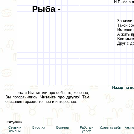
И Рыба в п
Рыба
-
Завязли в
Такой со
Им счаст
А жить п
Все мысл
Друг с д
Назад на к
Если Вы читали про себя, то, конечно,
Вы погорячились.
Читайте про других!
Там
описания гораздо точнее и интереснее.
Ситуации:
Семья и
В гостях
Болезни
Работа и
Удары судьбы
Как п
измены
успех