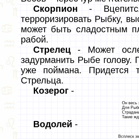
Скорпион
- Вцепится
терроризировать Рыбку, вы
может быть сладостным пл
рабой.
Стрелец
- Может осле
задурманить Рыбе голову. П
уже поймана. Придется 
Стрельца.
Козерог
-
Он весь 
Для Рыбы
Страдань
Такие жд
Водолей
-
Всплеск эм