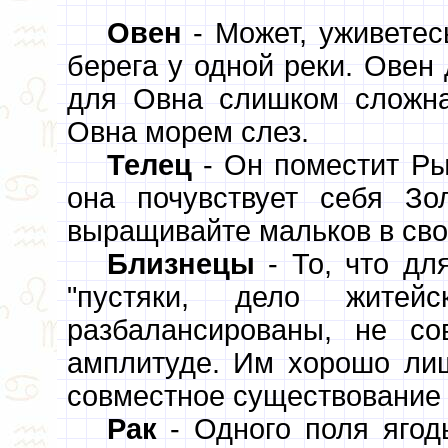
Овен
- Может, уживетес
берега у одной реки. Овен
для Овна слишком сложна
Овна морем слез.
Телец
- Он поместит Ры
она почувствует себя Зо
выращивайте мальков в сво
Близнецы
- То, что дл
"пустяки, дело житей
разбалансированы, не с
амплитуде. Им хорошо лиш
совместное существование 
Рак
- Одного поля ягод