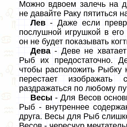
Можно вдвоем залечь на д
не давайте Раку пятиться н
Лев
- Даже если превра
послушной игрушкой в его
он не будет показывать когт
Дева
- Деве не хватает
Рыб их предостаточно. Д
чтобы расположить Рыбку к
перестает изображать с
раздражаться по любому пу
Весы
- Для Весов основ
Рыб - внутреннее содержа
друга. Весы для Рыб слиш
Весов - чересчур мечтател