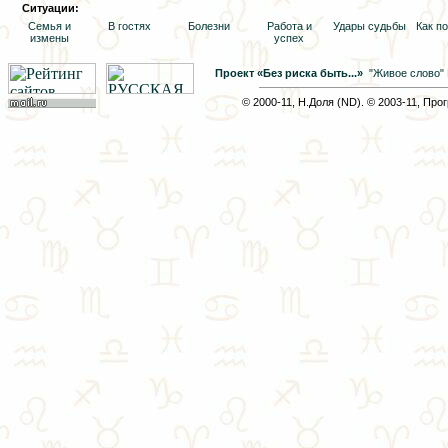
Ситуации:
Семья и
В гостях
Болезни
Работа и
Удары судьбы
Как п
измены
успех
Проект «Без риска быть...»
"Живое слово"
© 2000-11, Н.Доля (ND). © 2003-11, Про