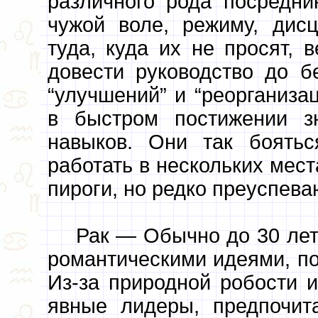
различного рода посредни
чужой воле, режиму, дис
туда, куда их не просят, 
довести руководство до б
“улучшений” и “реорганиз
в быстром постижении з
навыков. Они так боятьс
работать в нескольких мест
пироги, но редко преуспева
Рак — Обычно до 30 лет
романтическими идеями, по
Из-за природной робости и
явные лидеры, предпочита