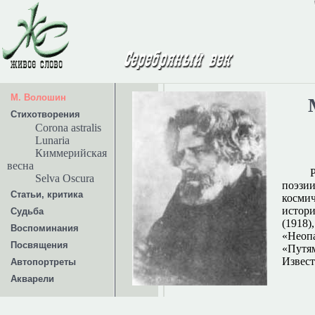
М. Волошин
Стихотворения
Corona astralis
Lunaria
Киммерийская
весна
Selva Oscura
поэз
Статьи, критика
косми
истор
Судьба
(1918)
Воспоминания
«Неоп
Посвящения
«Путям
Извест
Автопортреты
Акварели