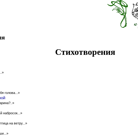
ля
Стихотворения
..»
бя голова...»
вой
арина?..»
 набросок...»
тица на ветру...»
и...»