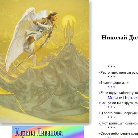
Николай До
* * *
«Растопырю пальцы рук.
* * *
«Зимняя дорога...»
* * *
«Если вдруг заболит у те
Марине Цветае
«Сошла ли ты с круга, М
* * *
«Я всего лишь небрежный
* * *
«Лист трепещет, словно п
* * *
«Серое небо, серые крыш