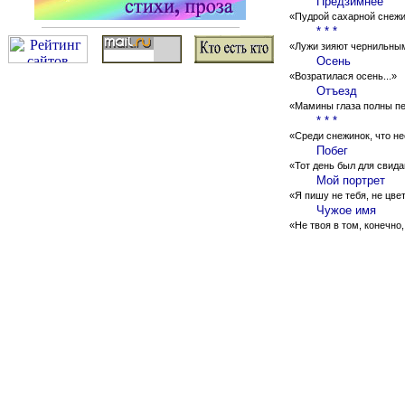
Предзимнее
«Пудрой сахарной снежин
* * *
«Лужи зияют чернильным
Осень
«Возратилася осень...»
Отъезд
«Мамины глаза полны пе
* * *
«Среди снежинок, что не
Побег
«Тот день был для свида
Мой портрет
«Я пишу не тебя, не цвет
Чужое имя
«Не твоя в том, конечно,