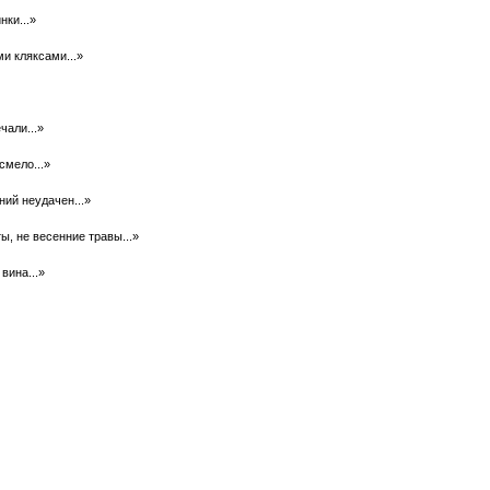
ки...»
и кляксами...»
чали...»
смело...»
ний неудачен...»
ы, не весенние травы...»
 вина...»