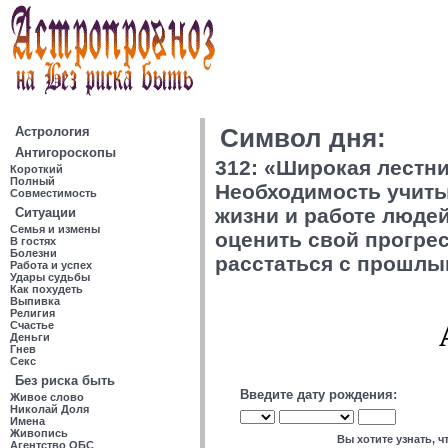
Астрология
Символ дня:
Антигороскопы
312: «Широкая лестни
Короткий
Полный
Необходимость учиты
Совместимость
жизни и работе людей
Ситуации
Семья и измены
оценить свой прогре
В гостях
Болезни
расстаться с прошл
Работа и успех
Удары судьбы
Как похудеть
Выпивка
Религия
Счастье
Деньги
Гнев
Секс
Без риска быть
Введите дату рождения:
Живое слово
Николай Доля
Имена
Живопись
Вы хотите узнать, 
Агентство ОБС