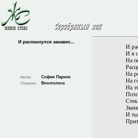
И распахнулся занавес...
И ра
И я 
На п
Расц
На р
София Парнок
Автор
На г
Вполголоса
Сборник:
На э
Похо
Стек
Звен
И ты
Прит