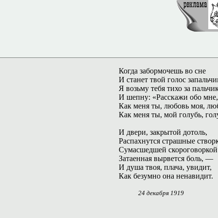
Когда забормочешь во сне
И станет твой голос запальчи
Я возьму тебя тихо за пальчи
И шепну: «Расскажи обо мне
Как меня ты, любовь моя, л
Как меня ты, мой голубь, го
И двери, закрытой дотоль,
Распахнутся страшные створ
Сумасшедшей скороговоркой
Затаенная вырвется боль, —
И душа твоя, плача, увидит,
Как безумно она ненавидит.
24 декабря 1919