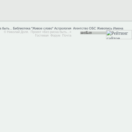
а быть...
Библиотека "Живое слово"
Астрология
Агентство ОБС
Живопись
Имена
© Николай Доля.
Проект
«Без риска быть...»
Гостевая
Форум
Почта