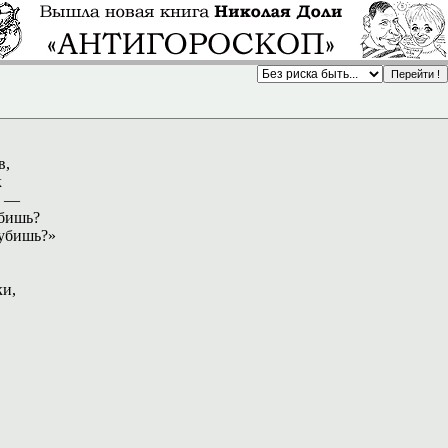
в,
к
, —
юбишь?
лубишь?»
ки,