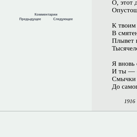
О, этот
Опустош
Комментарии
Предыдущее
Следующее
К твоим
В смятен
Плывет 
Тысячел
Я вновь 
И ты — о
Смычки 
До самог
1916