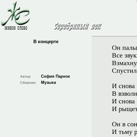
В концерте
Он пальц
Все звук
Взмахну
Спустила
София Парнок
Автор
Музыка
Сборник:
И снова
В взвол
И снова 
И рыщет
Он в со
И тьму 