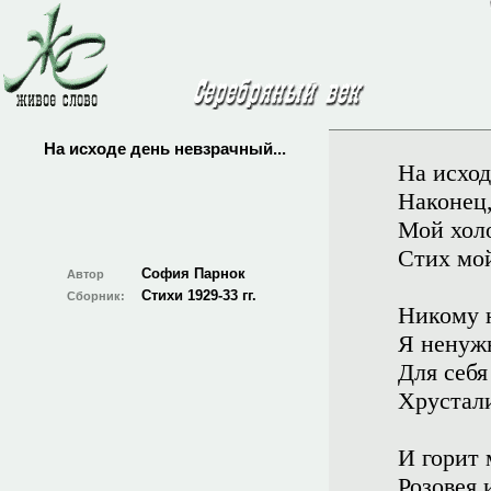
На исходе день невзрачный...
На исход
Наконец,
Мой хол
Стих мой
София Парнок
Автор
Стихи 1929-33 гг.
Сборник:
Никому 
Я ненуж
Для себя
Хрустали
И горит 
Розовея 