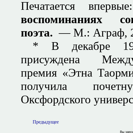
Печатается впервы
воспоминаниях со
поэта.
— М.: Аграф, 
* В декабре 19
присуждена Между
премия «Этна Таорми
получила почет
Оксфордского универс
Предыдущее
Вы здес