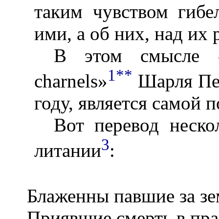
таким чувством гибе
ими, а об них, над их
В этом смысле «P
1
**
charnels»
Шарля Пе
году, является самой 
Вот перевод неско
3
литании
:
Блаженны павшие за з
Приявшие смерть в пра