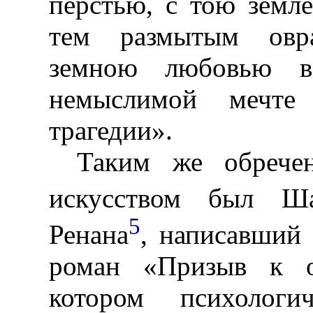
перстью, с тою земле
тем размытым овра
земною любовью в
немыслимой мечт
трагедии».
Таким же обрече
искусством был Ш
5
Ренана
, написавший 
роман «Призыв к о
котором психолог