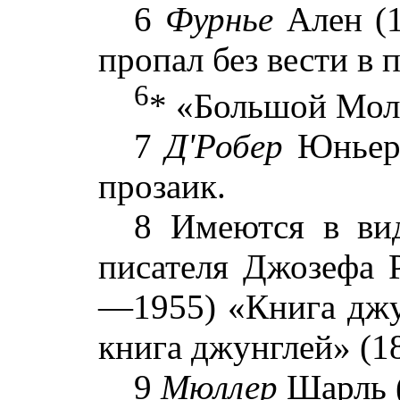
6
Фурнье
Ален (1
пропал без вести в
6
* «Большой Мо
7
Д'Робер
Юньер 
прозаик.
8 Имеются в вид
писателя Джозефа 
—1955) «Книга джу
книга джунглей» (18
9
Мюллер
Шарль 