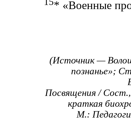
15
* «Военные пр
(Источник — Волош
познанье»; Ст
Посвящения / Сост.,
краткая биохр
М.: Педагогик