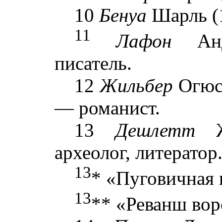
10
Бенуа
Шарль (
11
Лафон
Анд
писатель.
12
Жильбер
Огюс
— романист.
13
Дешлетт
Жо
археолог, литератор
13
* «Пуговичная
13
** «Реванш во