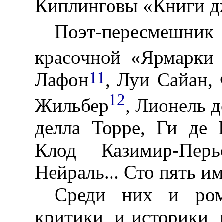
Киплинговы «Книги д
Поэт-пересмешн
красочной «Ярмарки 
11
Лафон
, Луи Сайан,
12
Жильбер
, Лионель 
делла Торре, Ги де 
Клод Казимир-Пе
Нейраль... Сто пять и
Среди них и ром
критики, и историки, 