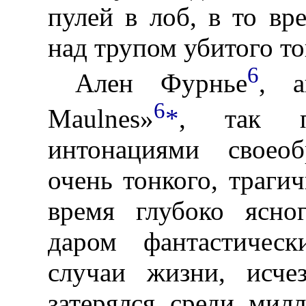
пулей в лоб, в то вр
над трупом убитого т
6
Ален Фурнье
, а
6
Maulnes»
*
, так п
интонациями своеоб
очень тонкого, траги
время глубоко ясно
даром фантастическ
случаи жизни, исче
затерялся среди мил