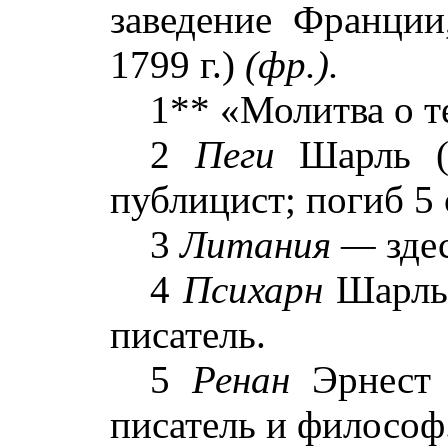
заведение Франции
1799 г.)
(фр.).
1** «Молитва о т
2
Пеги
Шарль (
публицист; погиб 5 
3
Литания —
здес
4
Психарн
Шарль
писатель.
5
Ренан
Эрнест 
писатель и философ