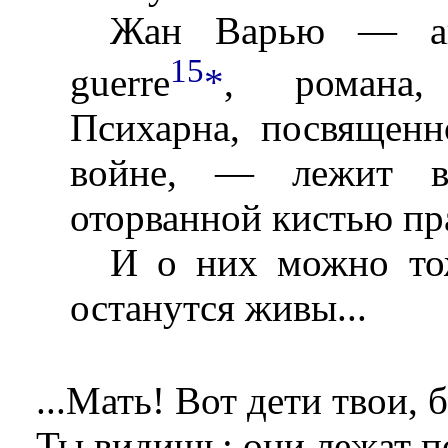
Жан Варью — авт
15
guerre
*
, романа,
Психарна, посвященн
войне, — лежит в 
оторванной кистью пр
И о них можно тож
останутся живы...
...Мать! Вот дети твои,
Ты видишь: они лежат 