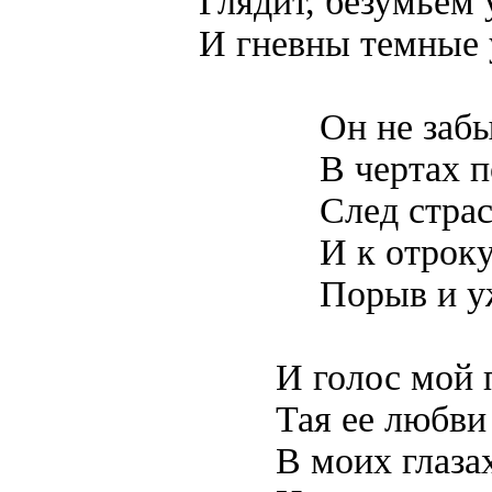
Глядит, безумьем 
И гневны темные 
Он не забы
В чертах 
След стра
И к отроку
Порыв и уж
И голос мой п
Тая ее любви
В моих глаза