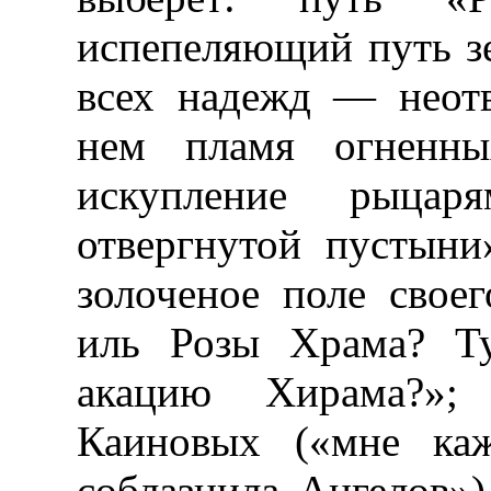
испепеляющий путь зе
всех надежд — неот
нем пламя огненны
искупление рыца
отвергнутой пустыни
золоченое поле сво
иль Розы Храма? Ту
акацию Хирама?»;
Каиновых («мне каж
соблазнила Ангелов»