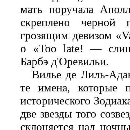
мать поручала Аполл
скреплено черной 
грозящим девизом «Vae
о «Too late! — сли
Барбэ д'Оревильи.
Вилье де Лиль-Ада
те имена, которые 
исторического Зодиак
две звезды того созвез
склоняется над ночн