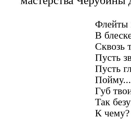
мастерства Черубины 
Флейты 
В блеск
Сквозь 
Пусть з
Пусть г
Пойму...
Губ тво
Так безу
К чему?