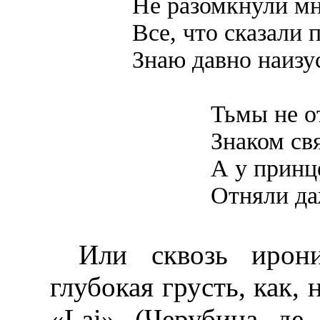
Не разомкнули мн
Все, что сказали 
Знаю давно наизу
Тьмы не о
Знаком свя
А у принц
Отняли да
Или сквозь ирони
глубокая грусть, как,
«Lai» (Черубина де