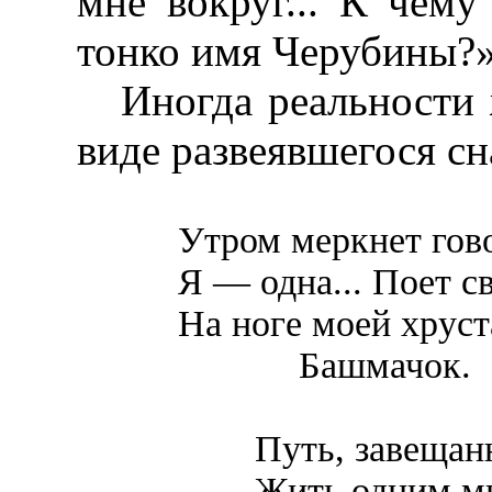
мне вокруг... К чему
тонко имя Черубины?»
Иногда реальности 
виде развеявшегося с
Утром меркнет гово
Я — одна... Поет св
На ноге моей хрус
Башмачок.
Путь, завещан
Жить одним м