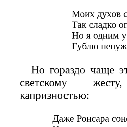
Моих духов 
Так сладко о
Но я одним у
Гублю ненуж
Но гораздо чаще эт
светскому жесту
капризностью:
Даже Ронсара сон