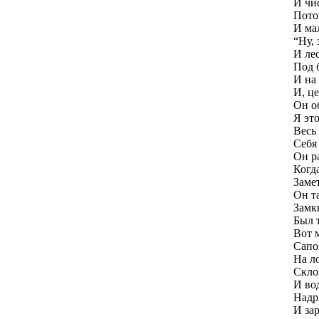
И чис
Пото
И мал
“Ну,
И ле
Под 
И на
И, ц
Он о
Я эт
Весь 
Себя
Он р
Когда
Заме
Он т
Замк
Был 
Вот 
Сапо
На ло
Скло
И во
Надр
И за