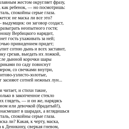
плавным жестом округляет фразу,
, как ребенок, — но посмотришь:
сталь, спокойны серые глаза.
ется: не маска ли все это?
 выдумщик: он заговор создаст,
 разыграть неопытного гостя;
ношу Вербицкого нарядит,
нет гость ухаживать за ней;
очью привидением придет;
упит сотню дынь и всех заставит,
вку срезав, выедать их ложкой,
сле дынной корочки шары
риками по саду повиснут
чером, со свечками внутри,
итово-узлисто-золотые,
г засияют сотней нежных лун...
и читает, и стихи такие,
только в закопченное стекло
их глядеть, — и он же, нарядясь
ном или девочкой (брадатый!),
 насмешит в шарадах, а вглядишься
сталь, спокойны серые глаза.
ска ли? Какая, к черту, маска,
а к Деникину, сверкая гневом,