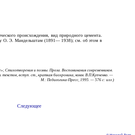
ического происхождения, вид природного цемента.
у О. Э. Мандельштам (1891— 1938); см. об этом в
»; Стихотворения и поэмы. Проза. Воспоминания современников.
. текстов, вступ. ст., краткая биохроника, комм. В.П.Купченко. —
М.: Педагогика-Пресс, 1995. — 576 с: илл.)
Следующее