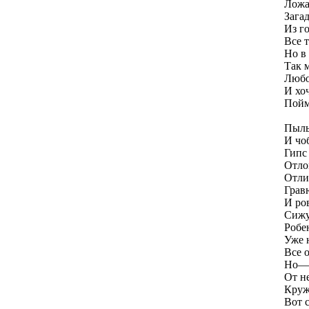
Ложа
Зага
Из го
Все 
Но в
Так 
Любо
И хо
Пойма
Пыль
И чо
Гипс
Отло
Отли
Грав
И ро
Сижу
Робе
Уже 
Все о
Но— 
От н
Круж
Вот 