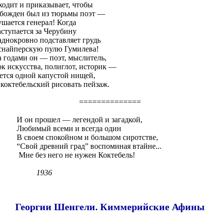
ходит и приказывает, чтобы
божден был из тюрьмы поэт —
ушается генерал! Когда
аступается за Черубину
аднокровно подставляет грудь
снайперскую пулю Гумилева!
а годами он — поэт, мыслитель,
ок искусства, полиглот, историк —
ется одной капустой нищей,
 коктебельский рисовать пейзаж.
==============
И он прошел — легендой и загадкой,
Любимый всеми и всегда один
В своем спокойном и большом сиротстве,
“Свой древний град” воспоминая втайне...
Мне без него не нужен Коктебель!
1936
Георгии Шенгели. Киммерийские Афины