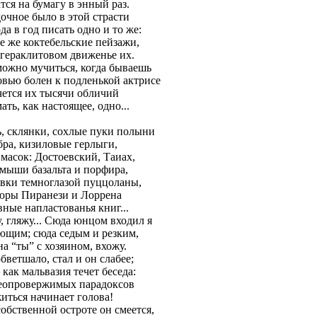
тся на бумагу в энный раз.
дочное было в этой страсти
да в год писать одно и то же:
те же коктебельские пейзажи,
 гераклитовом движенье их.
можно мучиться, когда бываешь
вью болен к подленькой актрисе
чется их тысячи обличий
ть, как настоящее, одно...
, склянки, сохлые пуки полыни
бра, кизиловые герлыги,
 масок: Достоевский, Таиах,
мыши базальта и порфира,
вки темноглазой пуццоланы,
юры Пиранези и Лоррена
вные напластованья книг...
, гляжу... Сюда юнцом входил я
ющим; сюда седым и резким,
на “ты” с хозяином, вхожу.
бветшало, стал и он слабее;
как мальвазия течет беседа:
еопровержимых парадоксов
иться начинает голова!
собственной остроте он смеется,