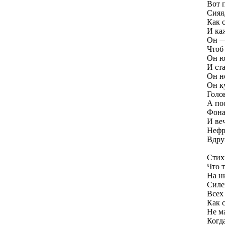
Вот 
Сияя
Как 
И каж
Он —
Чтоб
Он ю
И ста
Он н
Он к
Голо
А по
Фона
И ве
Нефр
Вдру
Стих
Что 
На н
Силе
Всех
Как 
Не ма
Когд