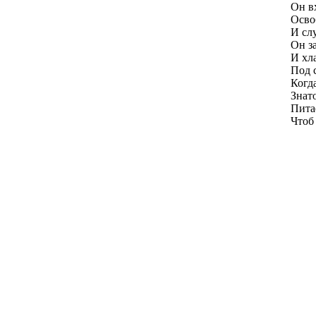
Он в
Осво
И сл
Он з
И хл
Под 
Когд
Знат
Пита
Чтоб