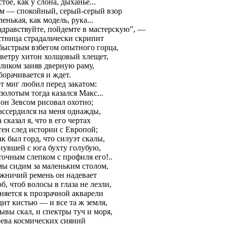
тое, как у слона, дыханье...
м — спокойный, серый-серый взор
енькая, как модель, рука...
 здравствуйте, пойдемте в мастерскую”, —
стница страдальчески скрипит
быстрым взбегом опытного горца,
 ветру хитон холщовый хлещет,
еликом заняв дверную раму,
борачивается и ждет.
от миг любил перед закатом:
золотым тогда казался Макс...
 он Зевсом рисовал охотно;
ассердился на меня однажды,
 сказал я, что в его чертах
тен след истории с Европой;
ак был горд, что силуэт скалы,
нувшей с юга бухту голубую,
точным слепком с профиля его!..
мы сидим за маленьким столом,
жничий ремень он надевает
б, чтоб волосы в глаза не лезли,
няется к прозрачной акварели
дит кистью — и все та ж земля,
ывы скал, и спектры туч и моря,
рева космических сияний