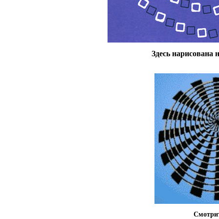
Здесь нарисована н
Смотри