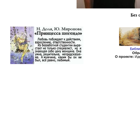
Без 
Библи
Обра
О проекте:
Иде