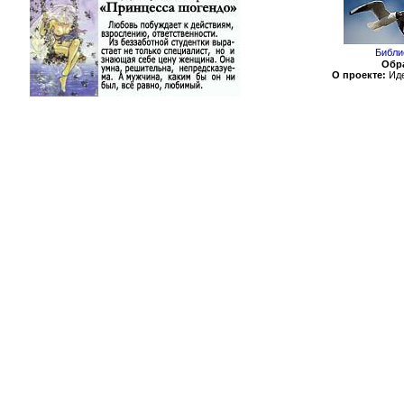
Библи
Обра
О проекте:
Иде