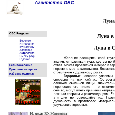
Агентство ОБС
Луна
ОБС Разделы
Луна в
Воронеж
Интересно
Луна в 
Бухгалтеру
Здоровье
Астрология
Смеху ради
Желание расширить свой круго
Гадание
знания, отправиться туда, где вы не
Есть пожелание
охват. Может проявиться интерес к за
перемене места жительства. Возможн
Прислать материал
стремление к духовному росту.
Найдена ошибка!
Здоровье
: наиболее уязвимы 
операции на них сейчас. Остерег
слишком обильной пищи, значитель
переносите его плохо - то откажит
сейчас, могут иметь причиной неправ
ложным теориям и рекомендациям. Есл
эти дни не совершайте их. Прав
духовности в противовес материал
улучшению здоровья.