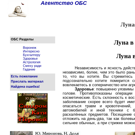
Агентство ОБС
Луна
ОБС Разделы
Луна в
Воронеж
Интересно
Луна 
Бухгалтеру
Здоровье
Астрология
Смеху ради
Независимость и ясность дейст
Гадание
независимо, более, чем это было ран
Есть пожелание
то, что вы хотите. Вы стремитесь 
подсознательно хотите померится 
Прислать материал
вовлекаетесь в соперничество или агр
Найдена ошибка!
Здоровье
: повышенно уязвимы 
голове. Противопоказаны операци
косметические. Есть склонность к во
заболевание скорее всего будет име
опасаться травм и кровотечений, 
автомобилей и иной техники с б
раскалённых предметов. Посещение 
отложить на день-два, так как болев
сильнее обычных, а при стрижке можно