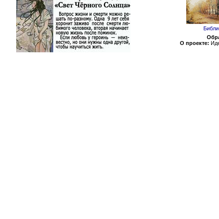
Библи
Обра
О проекте:
Иде