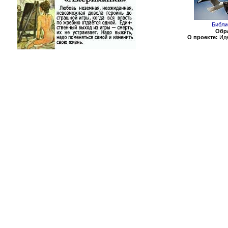
Библи
Обра
О проекте:
Иде