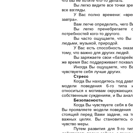
что Вы не хотите что-то делать.
Вы легко видите все точки зр
все взгляды.
У Вас полно времени: «вр
завтра».
Вам легче определить, чего Вы
Вы легко пренебрегаете 
потребностей кого-то другого.
Вы часто ощущаете, что Вы 
людьми, музыкой, природой.
У Вас есть способность оказ
тому, что важно для других людей.
Вы заряжаете свои «батарейки
же время Вас поддерживает похвал
Иногда Вы ощущаете, что Ва
чувствуете себя лучше других.
Стресс
Когда Вы находитесь под дав
модели поведения 6-го типа и
относиться к мотивам окружающих
собственным суждениям, и Вы анали
Безопасность
Когда Вы чувствуете себя в 
Вы проявляете модели поведения 3
стоящей перед Вами задаче, на т
важных целях. Вы становитесь о
чувство меры.
Путем развития для 9-го ти