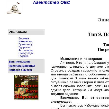
Агентство ОБС
Энне
ОБС Разделы
Тип 9. П
Воронеж
Интересно
Ти
Бухгалтеру
Здоровье
Поср
Астрология
Смеху ради
Гадание
Мышление и поведение
Есть пожелание
Личность 9-го типа обладает 
Прислать материал
гармонию, сливаясь с другими л
Стремясь создать гармонию и сле
Найдена ошибка!
тип иногда забывает о собственных
для личности 9 типа важно избег
ситуацию с разных сторон и являю
бывает сложно завершить важный п
другие дела, которые им могут ка
текущее задание.
Возможно, Вы относитес
следующее:
Вы пытаетесь избежать конфл