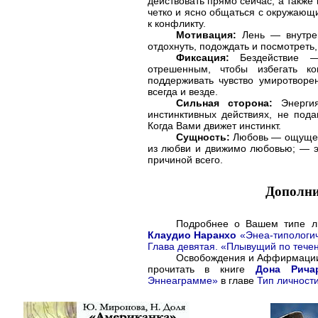
действовать прямо сейчас, а также
четко и ясно общаться с окружающ
к конфликту.
Мотивация:
Лень — внутрен
отдохнуть, подождать и посмотреть,
Фиксация:
Бездействие —
отрешенным, чтобы избегать ко
поддерживать чувство умиротвор
всегда и везде.
Сильная сторона:
Энергия
инстинктивных действиях, не по
Когда Вами движет инстинкт.
Сущность:
Любовь — ощущени
из любви и движимо любовью; — э
причиной всего.
Дополни
Подробнее о Вашем типе ли
Клаудио Наранхо
«Энеа-типологич
Глава девятая. «Плывущий по течен
Освобождения и Аффирмации 
прочитать в книге
Дона Рича
Эннеаграмме»
в главе
Тип личност