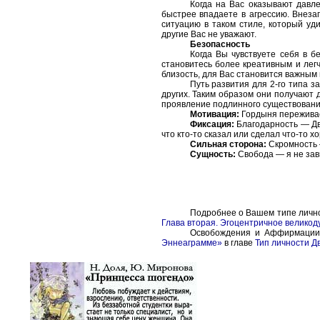
Когда на Вас оказывают давл
быстрее впадаете в агрессию. Внеза
ситуацию в таком стиле, который уд
другие Вас не уважают.
Безопасность
Когда Вы чувствуете себя в б
становитесь более креативным и легч
близость, для Вас становится важным 
Путь развития для 2-го типа з
других. Таким образом они получают 
проявление подлинного существования,
Мотивация:
Гордыня переживает
Фиксация:
Благодарность — Дво
что кто-то сказал или сделал что-то х
Сильная сторона:
Скромность —
Сущность:
Свобода — я не зав
Подробнее о Вашем типе лично
Глава вторая. Эгоцентричное великоду
Освобождения и Аффирмации 
Эннеаграмме»
в главе
Тип личности Д