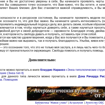
ение и Вы не достаточно уверены в себе, Вы начинаете проявлять черты 
пно Вы совершенно точно осознаете, что Вам нужно, что Вы хотите, и нач
ивляет Ваших близких. Для Вас становится важной справедливость, и Вы мо
езопасности и в ресурсном состоянии, Вы начинаете проявлять модели по
е осознаете то, что для Вас важно. Вы начинаете ценить интенсивность (о
проявлять индивидуальный подход к делу, все делать своим, особым образом
аключается в том, чтобы научиться доверять себе, а также научиться просит
двойной доступ к своей добродетели — скромности. Благодаря этому, двойк
 в котором есть свобода давать и получать, оставаясь при этом собой.
ся как чувство удовлетворения, когда у Вас все получается и Вы помогаете 
йкам важно как выражать, так и получать благодарность. Улыбка, кивок или 
орошее.
 это осознание того, что это не только моя заслуга, а я лишь часть чего-то б
ишу от признательности окружающих. Свобода помогать и получать помощь.
Дополнительно:
сти можно прочитать в книге
Клаудио Наранхо
«Энеа-типологические струк
шие (Энеа-тип II)
для данного типа личности можно прочитать в книге
Дона Ричарда Рис
ва. Помощник
Библиотека "Живое слово"
|
Астрология
|
Агентство ОБС