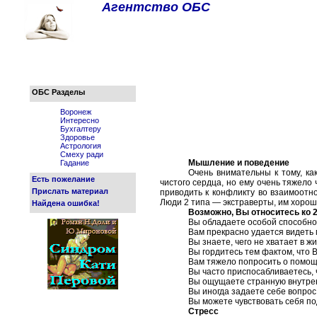
Агентство ОБС
ОБС Разделы
Воронеж
Интересно
Бухгалтеру
Здоровье
Астрология
Смеху ради
Мышление и поведение
Гадание
Очень внимательны к тому, ка
Есть пожелание
чистого сердца, но ему очень тяжело
Прислать материал
приводить к конфликту во взаимоотн
Люди 2 типа — экстраверты, им хорошо
Найдена ошибка!
Возможно, Вы относитесь ко 2
Вы обладаете особой способно
Вам прекрасно удается видеть 
Вы знаете, чего не хватает в ж
Вы гордитесь тем фактом, что 
Вам тяжело попросить о помощи
Вы часто приспосабливаетесь, 
Вы ощущаете странную внутрен
Вы иногда задаете себе вопрос
Вы можете чувствовать себя по
Стресс