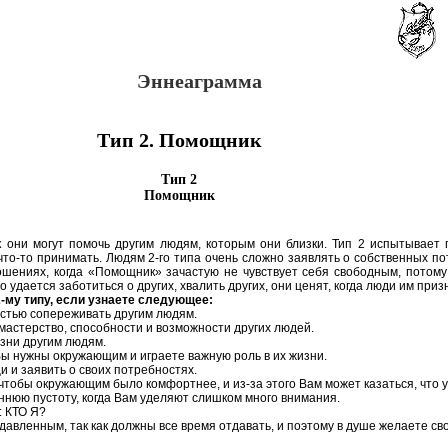
Эннеаграмма
Тип 2. Помощник
Тип 2
Помощник
к они могут помочь другим людям, которым они близки. Тип 2 испытывает 
 что-то принимать. Людям 2-го типа очень сложно заявлять о собственных п
ошениях, когда «Помощник» зачастую не чувствует себя свободным, потому 
 удается заботиться о других, хвалить других, они ценят, когда люди им при
-му типу, если узнаете следующее:
стью сопереживать другим людям.
мастерство, способности и возможности других людей.
изни другим людям.
Вы нужны окружающим и играете важную роль в их жизни.
 и заявить о своих потребностях.
чтобы окружающим было комфортнее, и из-за этого Вам может казаться, что у
нюю пустоту, когда Вам уделяют слишком много внимания.
: КТО Я?
давленным, так как должны все время отдавать, и поэтому в душе желаете св