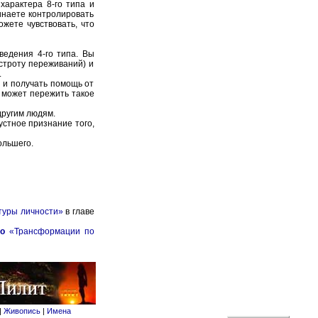
характера 8-го типа и
инаете контролировать
жете чувствовать, что
ведения 4-го типа. Вы
строту переживаний) и
.
ь и получать помощь от
а может пережить такое
другим людям.
устное признание того,
ольшего.
туры личности»
в главе
о
«Трансформации по
|
Живопись
|
Имена