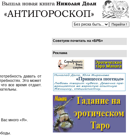
Советуем почитать на «БРБ»
Реклама
потребность давать от
отребностях. Это может
что все время отдает.
знательны.
 Вас много «Я».
ободы.