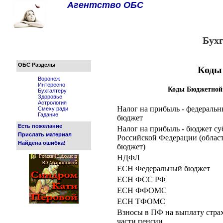
Агентство ОБС
Бух
ОБС Разделы
Коды
Воронеж
Интересно
Коды Бюджетной
Бухгалтеру
Здоровье
Астрология
Налог на прибыль - федераль
Смеху ради
Гадание
бюджет
Есть пожелание
Налог на прибыль - бюджет су
Прислать материал
Российской Федерации (облас
Найдена ошибка!
бюджет)
НДФЛ
ЕСН Федеральный бюджет
ЕСН ФСС РФ
ЕСН ФФОМС
ЕСН ТФОМС
Взносы в ПФ на выплату стра
части пенсии