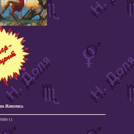
на
Живопись
 2000-11