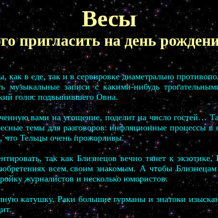
Весы
го пригласить на день рожден
ы, как в еде, так и в сервировке диаметрально противо
ить музыкальные записи с какими-нибудь трогательны
кий голос подвыпившего Овна.
аченную вами на угощение, поделит на число гостей… Та
ресные темы для разговоров: инфляционные процессы в 
, что Тельцы очень прожорливы.
нтировать, так как Близнецов вечно тянет к экзотике. 
изобретениях всем своим знакомым. А чтобы Близнецам
тройку журналистов и несколько юмористов.
олную катушку. Раки большие гурманы и знатоки изыска
ит.