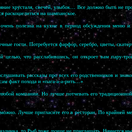
сияние хрусталя, свечей, улыбок… Все должно быть не 
ся раскошелиться на шампанское.
м очень полезна на кухне в период обсуждения меню и
ичные гости. Потребуется фарфор, серебро, цветы, скате
й целью, что расслабившись, он откроет вам пару-тро
ыслушивать рассказы про всех его родственников и знак
 сам факт похода и «пага-а-а-рить…»
я любой компании. Но лучше потчевать его традиционной
можно. Лучше пригласите его в ресторан. По крайней ме
аздника, то Рыб тоже лучше не приглашать. Начнется ныт