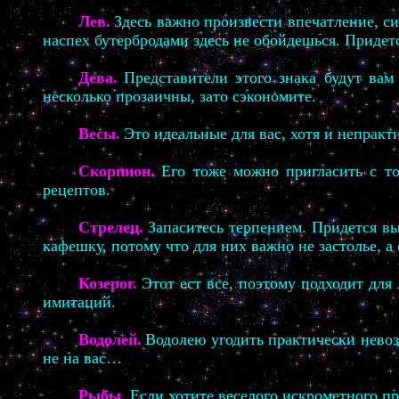
Лев.
Здесь важно произвести впечатление, 
наспех бутербродами здесь не обойдешься. Придет
Дева.
Представители этого знака будут ва
несколько прозаичны, зато сэкономите.
Весы.
Это идеальные для вас, хотя и непракт
Скорпион.
Его тоже можно пригласить с то
рецептов.
Стрелец.
Запаситесь терпением. Придется в
кафешку, потому что для них важно не застолье, а
Козерог.
Этот ест все, поэтому подходит дл
имитаций.
Водолей.
Водолею угодить практически невоз
не на вас…
Рыбы
.
Если хотите веселого искрометного пр