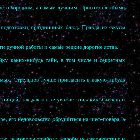
просто хорошим, а самым лучшим. Приготовленными
 подготовки праздничных блюд. Правда их вкусы
рти ручной работы и самые редкие дорогие яства.
йку каких-нибудь тайн, в том числе и секретных
омых. Стрельцов лучше пригласить в какую-нибудь
 пищей, так как он не уважает никаких изысков и
ре, его недовольство обрушиться на шеф-повара, а
ье, разговоры о работе, жалобы на самочувствие и