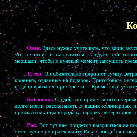
Ко
Овен
.
Здесь нужно учитывать, что ваши вкус
что не стоит и напрягаться. Следует приготов
маршами, чтобы в нужный момент заглушить гром
Телец.
Он обязательно прикинет сумму, затр
кровные, отданные на подарок. Приготовьте инте
и где повыгоднее приобрести… Кроме того, учтите
Близнецы.
С едой тут придется поэкспериме
долго могли рассказывать о ваших кулинарных 
пригласить к ним впридачу парочку литераторов, 
Рак.
Вот тут вам придется выложиться на п
стол, лучше не приглашайте Рака - обидится и осуд